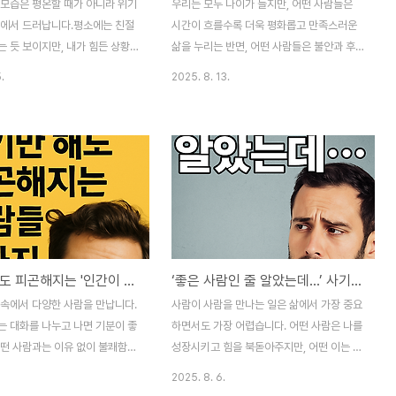
 모습은 평온할 때가 아니라 위기
우리는 모두 나이가 들지만, 어떤 사람들은
속에서 드러납니다.평소에는 친절
시간이 흐를수록 더욱 평화롭고 만족스러운
 듯 보이지만, 내가 힘든 상황
삶을 누리는 반면, 어떤 사람들은 불안과 후
등을 돌리는 사람들이 있습니다.이
회에 갇히곤 합니다. 특히 60대 이후 인생 후
.
2025. 8. 13.
 공통된 행동 패턴을 가지고 있으
반전을 맞이하는 시기는 삶의 방향을 재설정
아두면 불필요한 상처를 줄일 수
하고 진정한 행복을 찾아갈 중요한 기회가 됩
 평소 내 어려움에 무심한 사람힘
니다.오늘 이 글에서는 나이 들수록 마음이
없는 사람, 진짜 친구 구별법좋을
편안해지고 행복해지는 사람들이 공통적으로
, 내가 힘든 상황에 처하면 연
가지고 있는 세 가지 특징에 대해 이야기하고
 않는 사람은 위기 상황에서도 나
자 합니다. 이들은 황혼의 지혜를 통해 무엇
니다.예를 들어, 내가 아프거나
을 깨닫고, 어떻게 자신의 삶을 아름답게 가
어려움을 겪을 때, 안부 한마디조
꾸어 나가는지 함께 살펴보시죠. 이 글이 성
람이라면 이미 답이 나온 셈입니
숙한 삶을 지향하는 직이직이님과 독자분들
보기만 해도 피곤해지는 '인간이 덜된' 사람들의 4가지 행동 패턴
‘좋은 사람인 줄 알았는데...’ 사기꾼을 구별하는 4가지 신호
람들은 평소 작은 어려움에도 무심
에게 깊은 울림을 전해드리기를 바랍니다.[
이는데, 이는 위기 때의 행동을
목차 ]1.첫 번째: 남의 시선보다 나만의 기준
 속에서 다양한 사람을 만납니다.
사람이 사람을 만나는 일은 삶에서 가장 중요
는 신호입니다.진짜 내 편이라면
을 따른다 – 진정한 자기 해방젊은 시절 우리
는 대화를 나누고 나면 기분이 좋
하면서도 가장 어렵습니다. 어떤 사람은 나를
라도 관..
는 주변의 시선과 사회적 ..
어떤 사람과는 이유 없이 불쾌함이
성장시키고 힘을 북돋아주지만, 어떤 이는 겉
다. 겉보기에는 멀쩡해 보여도 말
으론 친절하면서도 내 삶을 조금씩 무너뜨립
2025. 8. 6.
 ‘인간이 덜 된 것 같은’ 인상을
니다.겉으로 보기엔 ‘귀인’처럼 보이지만, 사