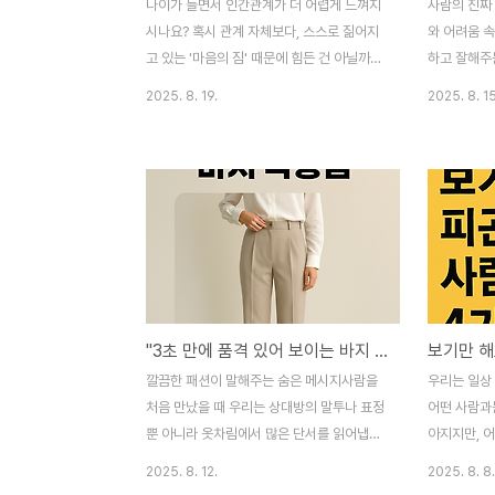
나이가 들면서 인간관계가 더 어렵게 느껴지
사람의 진짜
시나요? 혹시 관계 자체보다, 스스로 짊어지
와 어려움 
고 있는 '마음의 짐' 때문에 힘든 건 아닐까
하고 잘해주는
요? 우리는 누군가에게 잘 보여야 한다는 부
에 처하면 
2025. 8. 19.
2025. 8. 15
담감, 오해를 풀어야 한다는 강박, 그리고 관
들은 대부분
계를 억지로 유지해야 한다는 의무감 속에서
며, 미리 알
끊임없이 지쳐갑니다. 하지만 신기하게도, 인
있습니다.1.
간관계는 '무엇을 얻느냐'보다 '무엇을 놓느
들 때 연락 
냐'에 따라 훨씬 가벼워지고 편해집니다.오늘
때만 연락하고
은 나이 들수록 편안하고 단단해지는 인간관
락조차 하지
계를 위해 꼭 내려놓아야 할 4가지에 대해 이
타나지 않습
야기해 보려 합니다. 이 4가지를 놓는 순간,
경제적으로 
관계는 물론이고 당신의 삶 전체가 한결 부드
차 없는 사
"3초 만에 품격 있어 보이는 바지 착용법"
러워질 것입니다.\1. '모두에게 좋은 사람'이
다.이런 사
되려는 부담감 내려놓기모든 사람에게 좋은
한 태도를 보
깔끔한 패션이 말해주는 숨은 메시지사람을
우리는 일상
사람으로 보이고 싶은 마음, 우리 모두 한 번
미리 예고하
처음 만났을 때 우리는 상대방의 말투나 표정
어떤 사람과
쯤은 가져봤을 ..
사소한 힘듦이
뿐 아니라 옷차림에서 많은 단서를 읽어냅니
아지지만, 
다.특히 바지는 생각보다 강력한 ‘첫인상 신
남기도 합니
2025. 8. 12.
2025. 8. 8.
호’입니다.바지의 기장, 상태, 착용 습관은 그
투나 행동에서